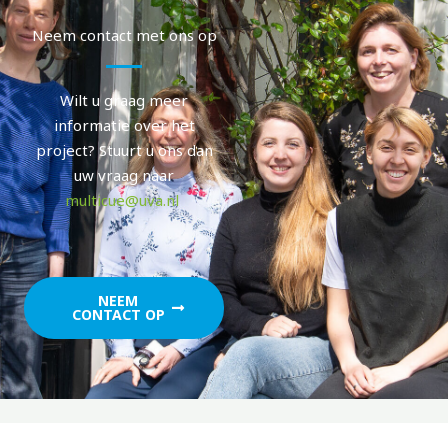
Neem contact met ons op
Wilt u graag meer
informatie over het
project? Stuurt u ons dan
uw vraag naar
multicue@uva.nl
NEEM
CONTACT OP